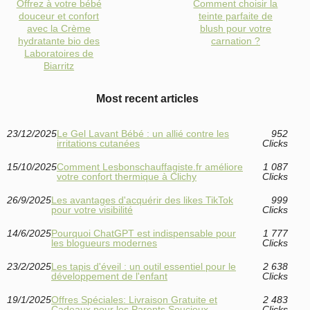
Offrez à votre bébé
Comment choisir la
douceur et confort
teinte parfaite de
avec la Crème
blush pour votre
hydratante bio des
carnation ?
Laboratoires de
Biarritz
Most recent articles
23/12/2025
Le Gel Lavant Bébé : un allié contre les
952
irritations cutanées
Clicks
15/10/2025
Comment Lesbonschauffagiste.fr améliore
1 087
votre confort thermique à Clichy
Clicks
26/9/2025
Les avantages d'acquérir des likes TikTok
999
pour votre visibilité
Clicks
14/6/2025
Pourquoi ChatGPT est indispensable pour
1 777
les blogueurs modernes
Clicks
23/2/2025
Les tapis d'éveil : un outil essentiel pour le
2 638
développement de l'enfant
Clicks
19/1/2025
Offres Spéciales: Livraison Gratuite et
2 483
Cadeaux pour les Parents Soucieux
Clicks